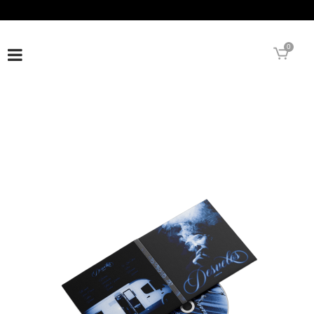
INSTAGRAM
TWITTER
YOUTUBE
SPOTIFY
0
                                        
                                                        